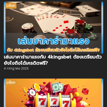
บล็อก
เล่นบาคาร่ามาแรงกับ 4kingsbet ต้องเตรียมตัว
ยังไงถึงได้เครดิตฟรี?
4 กรกฎาคม 2025
บล็อก