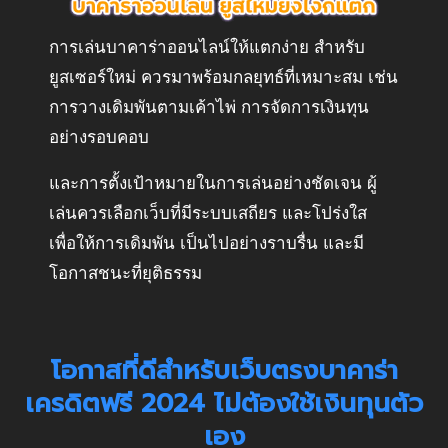
การเล่นบาคาร่าออนไลน์ให้แตกง่าย สำหรับ
ยูสเซอร์ใหม่ ควรมาพร้อมกลยุทธ์ที่เหมาะสม เช่น
การวางเดิมพันตามเค้าไพ่ การจัดการเงินทุน
อย่างรอบคอบ
และการตั้งเป้าหมายในการเล่นอย่างชัดเจน ผู้
เล่นควรเลือกเว็บที่มีระบบเสถียร และโปร่งใส
เพื่อให้การเดิมพัน เป็นไปอย่างราบรื่น และมี
โอกาสชนะที่ยุติธรรม
โอกาสที่ดีสำหรับเว็บตรงบาคาร่า
เครดิตฟรี 2024 ไม่ต้องใช้เงินทุนตัว
เอง