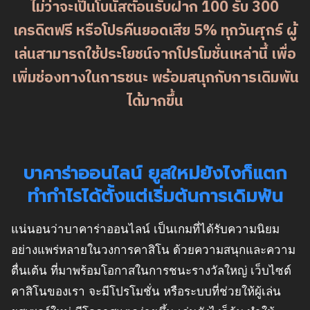
ไม่ว่าจะเป็นโบนัสต้อนรับฝาก 100 รับ 300
เครดิตฟรี หรือโปรคืนยอดเสีย 5% ทุกวันศุกร์ ผู้
เล่นสามารถใช้ประโยชน์จากโปรโมชั่นเหล่านี้ เพื่อ
เพิ่มช่องทางในการชนะ พร้อมสนุกกับการเดิมพัน
ได้มากขึ้น
บาคาร่าออนไลน์ ยูสใหม่ยังไงก็แตก
ทำกำไรได้ตั้งแต่เริ่มต้นการเดิมพัน
แน่นอนว่าบาคาร่าออนไลน์ เป็นเกมที่ได้รับความนิยม
อย่างแพร่หลายในวงการคาสิโน ด้วยความสนุกและความ
ตื่นเต้น ที่มาพร้อมโอกาสในการชนะรางวัลใหญ่ เว็บไซต์
คาสิโนของเรา จะมีโปรโมชั่น หรือระบบที่ช่วยให้ผู้เล่น